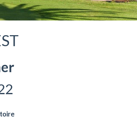
EST
ner
22
toire