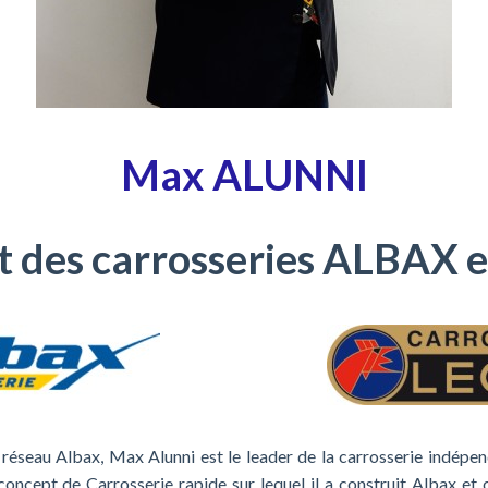
Max ALUNNI
t des carrosseries ALBAX
réseau Albax, Max Alunni est le leader de la carrosserie indépen
oncept de Carrosserie rapide sur lequel il a construit Albax et 