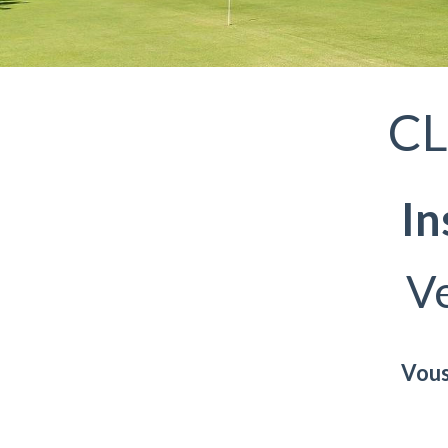
CL
In
V
Vous