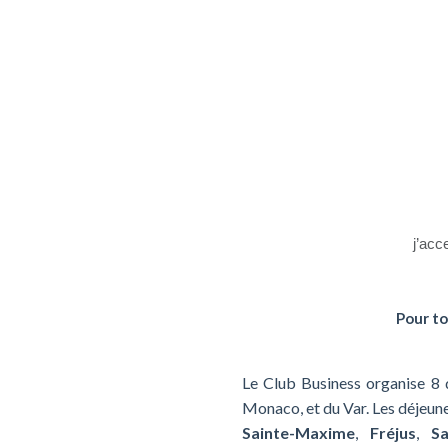
j’acc
Pour to
Le Club Business organise 8 d
Monaco, et du Var. Les déjeun
Sainte-Maxime
,
Fréjus
,
Sa