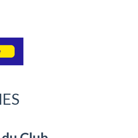
NES
 du Club